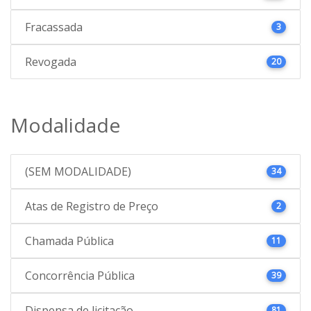
Fracassada
3
Revogada
20
Modalidade
(SEM MODALIDADE)
34
Atas de Registro de Preço
2
Chamada Pública
11
Concorrência Pública
39
Dispensa de licitação
81