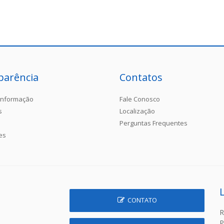
parência
Contatos
Informação
Fale Conosco
s
Localização
Perguntas Frequentes
es
CONTATO
R
P