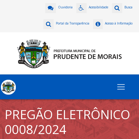
Ouvidoria
Acessibilidade
Busca
Portal da Transparência
Acesso à Informação
PREGÃO ELETRÔNICO
0008/2024