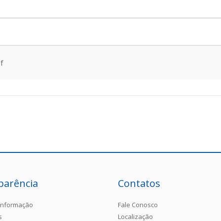
f
parência
Contatos
Informação
Fale Conosco
s
Localização