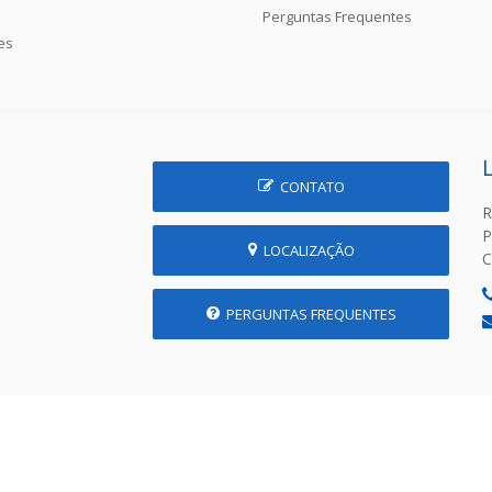
Perguntas Frequentes
es
CONTATO
R
P
LOCALIZAÇÃO
C
PERGUNTAS FREQUENTES
 Prefeitura Municipal de Prudente de Morais - MG | Desenvolvido p