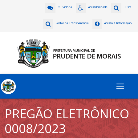
Ouvidoria
Acessibilidade
Busca
Portal da Transparência
Acesso à Informação
PREGÃO ELETRÔNICO
0008/2023