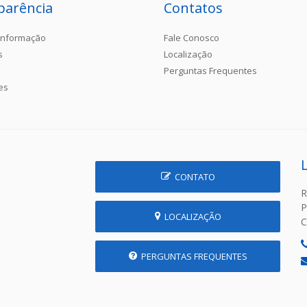
parência
Contatos
Informação
Fale Conosco
s
Localização
Perguntas Frequentes
es
CONTATO
R
P
LOCALIZAÇÃO
C
PERGUNTAS FREQUENTES