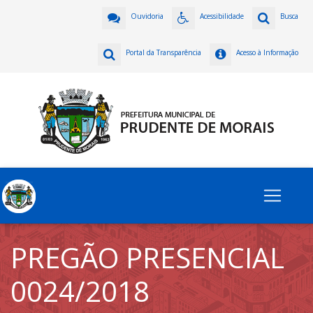
Ouvidoria
Acessibilidade
Busca
Portal da Transparência
Acesso à Informação
PREGÃO PRESENCIAL
0024/2018