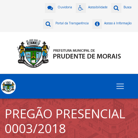
Ouvidoria
Acessibilidade
Busca
Portal da Transparência
Acesso à Informação
PREGÃO PRESENCIAL
0003/2018