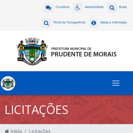
Ouvidoria
Acessibilidade
Busca
Portal da Transparência
Acesso à Informação
LICITAÇÕES
Início
Licitações