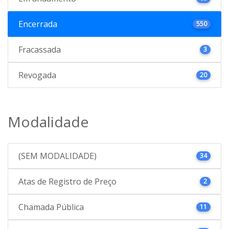
Encerrada
550
Fracassada
3
Revogada
20
Modalidade
(SEM MODALIDADE)
34
Atas de Registro de Preço
2
Chamada Pública
11