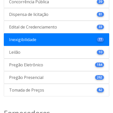
Concorrência Pública
39
Dispensa de licitação
81
Edital de Credenciamento
33
Inexigibilidade
77
Leilão
10
Pregão Eletrônico
184
Pregão Presencial
262
Tomada de Preços
82
Fornecedores