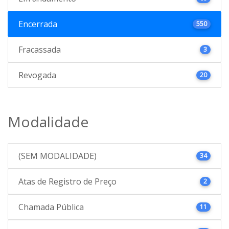
Encerrada
550
Fracassada
3
Revogada
20
Modalidade
(SEM MODALIDADE)
34
Atas de Registro de Preço
2
Chamada Pública
11