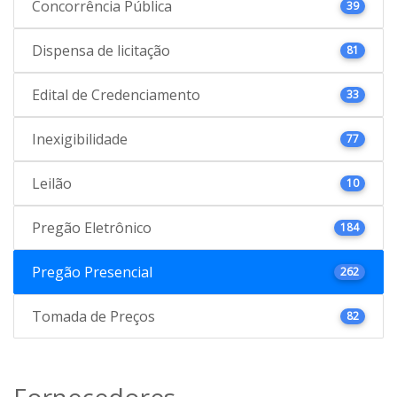
Concorrência Pública
39
Dispensa de licitação
81
Edital de Credenciamento
33
Inexigibilidade
77
Leilão
10
Pregão Eletrônico
184
Pregão Presencial
262
Tomada de Preços
82
Fornecedores