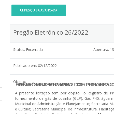
PESQUISA AVANÇADA
Pregão Eletrônico 26/2022
Status:
Encerrada
Abertura:
13
Publicado em:
02/12/2022
Objeto:
PREFEITURA MUNICIPAL DE Prudente de
TORNA PÚBLICO A NOVA DATA DE ABERTURA DO PROCESSO LICITATÓRIO 97/2022 – PREGÃO ELETRÔNICO Nº 26/2022 – 
A presente licitação tem por objeto o Registro de 
fornecimento de gás de cozinha (GLP), Gás P45, água m
Municipal de Administração e Planejamento; Secretaria Mu
e Cultura; Secretaria Municipal de Infraestrutura, Habita