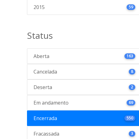
2015
59
Status
Aberta
163
Cancelada
8
Deserta
2
Em andamento
69
Encerrada
550
Fracassada
3