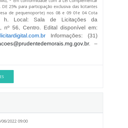
– MG
, * Em conformidade com a Lei Complementar
A DE 25% para participação exclusiva das licitantes
porte) nos 08 e 09 01e 04 Cota
resa de pequeno
9 h. Local: Sala de Licitações da
 nº 56, Centro. Edital disponível em:
icitardigital.com.br
Informações: (31)
itacoes@prudentedemorais.mg.gov.br
. –
ES
/06/2022 09:00