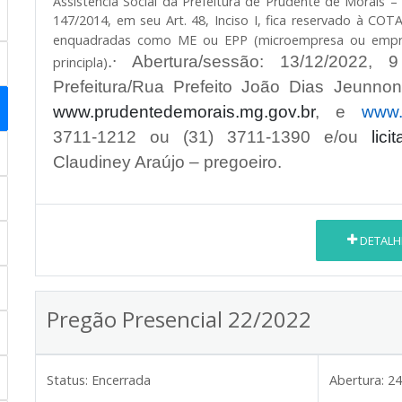
Assistência Social da Prefeitura de Prudente de Morais 
147/2014, em seu Art. 48, Inciso I, fica reservado à COT
enquadradas como ME ou EPP (microempresa ou emp
.
.
Abertura/sessão: 13/12/2022, 
principla)
Prefeitura/Rua Prefeito João Dias Jeunnon,
www.prudentedemorais.mg.gov.br
, e
www.l
3711-1212 ou (31) 3711-1390 e/ou
lic
Claudiney Araújo – pregoeiro.
DETALH
Pregão Presencial 22/2022
Status:
Encerrada
Abertura:
24