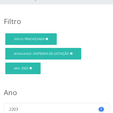
Filtro
FRACASSADA
STATUS:
DISPENSA DE LICITAÇÃO
MODALIDADE:
2025
ANO:
Ano
2203
1