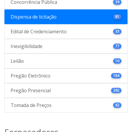
Concorrência Pública
39
Dispensa de licitação
81
Edital de Credenciamento
33
Inexigibilidade
77
Leilão
10
Pregão Eletrônico
184
Pregão Presencial
262
Tomada de Preços
82
Fornecedores