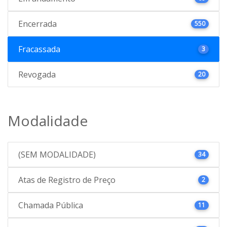
Encerrada
550
Fracassada
3
Revogada
20
Modalidade
(SEM MODALIDADE)
34
Atas de Registro de Preço
2
Chamada Pública
11