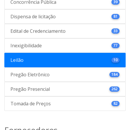
Concorrência Pública
39
Dispensa de licitação
81
Edital de Credenciamento
33
Inexigibilidade
77
Leilão
10
Pregão Eletrônico
184
Pregão Presencial
262
Tomada de Preços
82
Fornecedores