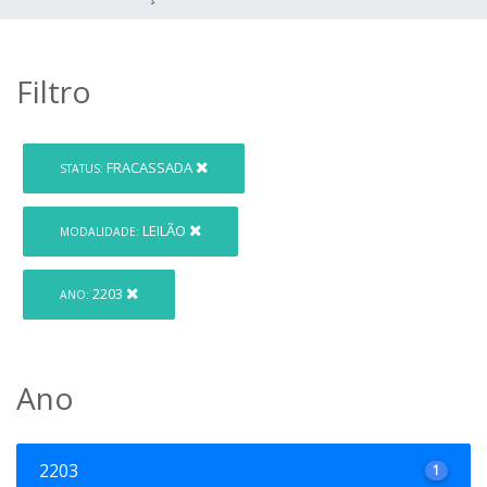
Filtro
FRACASSADA
STATUS:
LEILÃO
MODALIDADE:
2203
ANO:
Ano
2203
1