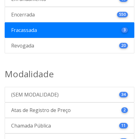
Encerrada
550
Fracassada
3
Revogada
20
Modalidade
(SEM MODALIDADE)
34
Atas de Registro de Preço
2
Chamada Pública
11