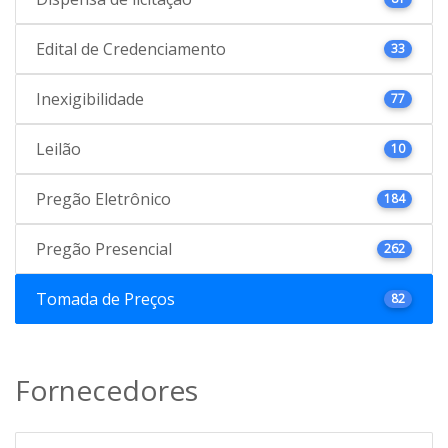
Edital de Credenciamento
33
Inexigibilidade
77
Leilão
10
Pregão Eletrônico
184
Pregão Presencial
262
Tomada de Preços
82
Fornecedores