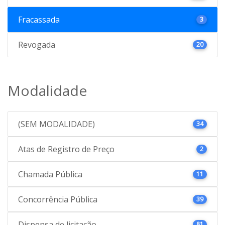
Fracassada
3
Revogada
20
Modalidade
(SEM MODALIDADE)
34
Atas de Registro de Preço
2
Chamada Pública
11
Concorrência Pública
39
Dispensa de licitação
81