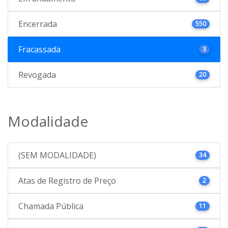
Encerrada
550
Fracassada
3
Revogada
20
Modalidade
(SEM MODALIDADE)
34
Atas de Registro de Preço
2
Chamada Pública
11