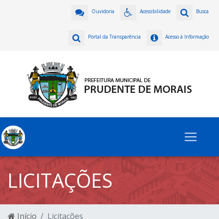
Ouvidoria
Acessibilidade
Busca
Portal da Transparência
Acesso à Informação
LICITAÇÕES
Início
Licitações