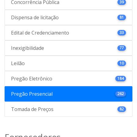
Concorrência Pública
39
Dispensa de licitação
81
Edital de Credenciamento
33
Inexigibilidade
77
Leilão
10
Pregão Eletrônico
184
Pregão Presencial
262
Tomada de Preços
82
Fornecedores