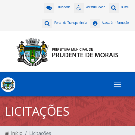
Ouvidoria
Acessibilidade
Busca
Portal da Transparência
Acesso à Informação
LICITAÇÕES
Início
Licitações