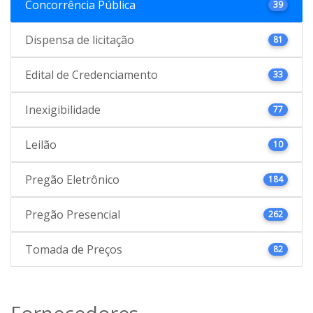
Concorrência Pública
39
Dispensa de licitação
81
Edital de Credenciamento
33
Inexigibilidade
77
Leilão
10
Pregão Eletrônico
184
Pregão Presencial
262
Tomada de Preços
82
Fornecedores