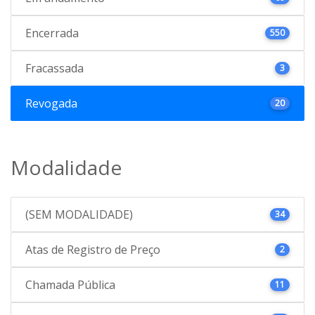
Encerrada
550
Fracassada
3
Revogada
20
Modalidade
(SEM MODALIDADE)
34
Atas de Registro de Preço
2
Chamada Pública
11