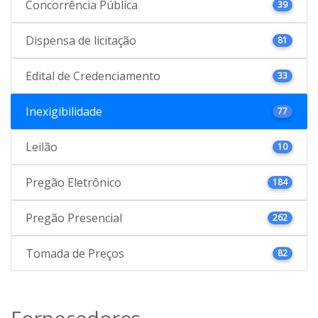
Concorrência Pública
39
Dispensa de licitação
81
Edital de Credenciamento
33
Inexigibilidade
77
Leilão
10
Pregão Eletrônico
184
Pregão Presencial
262
Tomada de Preços
82
Fornecedores