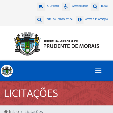
Ouvidoria
Acessibilidade
Busca
Portal da Transparência
Acesso à Informação
LICITAÇÕES
Início
Licitações