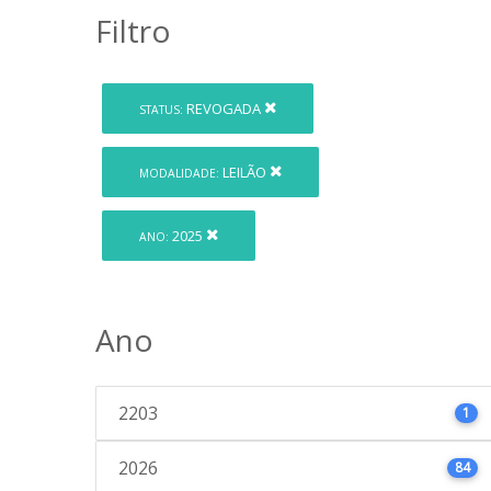
Filtro
REVOGADA
STATUS:
LEILÃO
MODALIDADE:
2025
ANO:
Ano
2203
1
2026
84