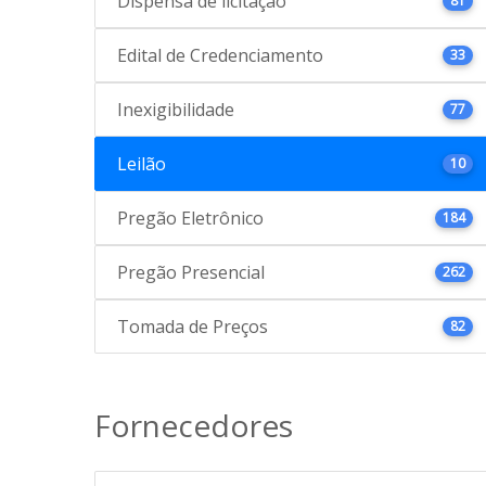
Dispensa de licitação
81
Edital de Credenciamento
33
Inexigibilidade
77
Leilão
10
Pregão Eletrônico
184
Pregão Presencial
262
Tomada de Preços
82
Fornecedores