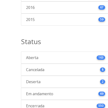
2016
67
2015
59
Status
Aberta
163
Cancelada
8
Deserta
2
Em andamento
69
Encerrada
550