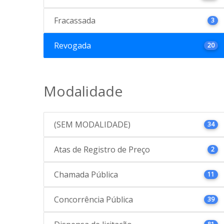
Fracassada
3
Revogada
20
Modalidade
(SEM MODALIDADE)
34
Atas de Registro de Preço
2
Chamada Pública
11
Concorrência Pública
39