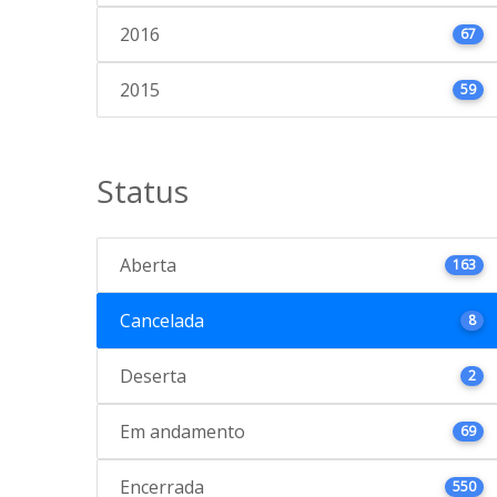
2016
67
2015
59
Status
Aberta
163
Cancelada
8
Deserta
2
Em andamento
69
Encerrada
550