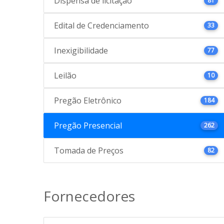
Dispensa de licitação
81
Edital de Credenciamento
33
Inexigibilidade
77
Leilão
10
Pregão Eletrônico
184
Pregão Presencial
262
Tomada de Preços
82
Fornecedores