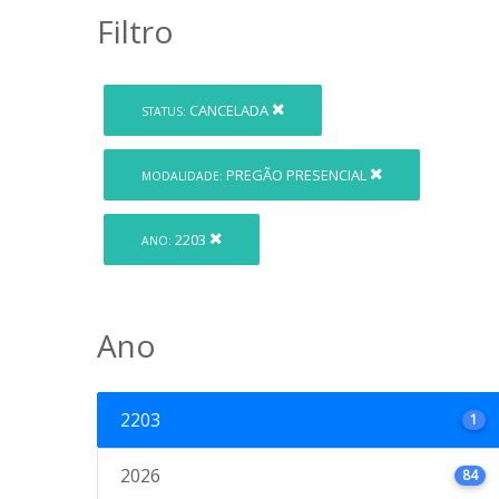
Filtro
CANCELADA
STATUS:
PREGÃO PRESENCIAL
MODALIDADE:
2203
ANO:
Ano
2203
1
2026
84