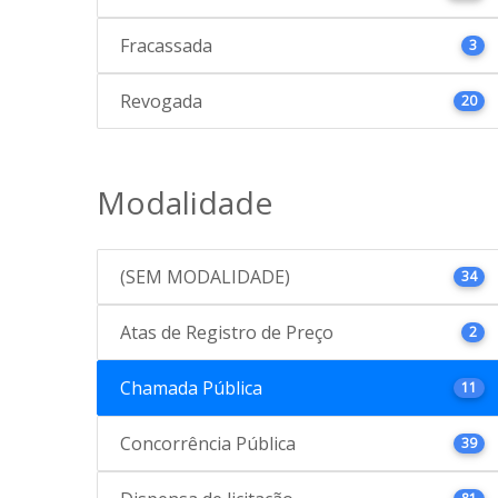
Fracassada
3
Revogada
20
Modalidade
(SEM MODALIDADE)
34
Atas de Registro de Preço
2
Chamada Pública
11
Concorrência Pública
39