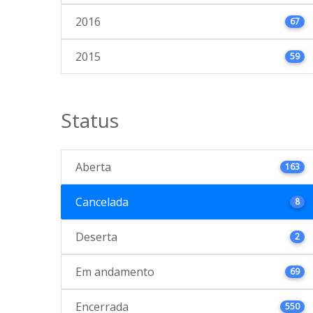
2016
67
2015
59
Status
Aberta
163
Cancelada
8
Deserta
2
Em andamento
69
Encerrada
550