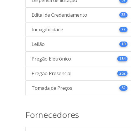
Dispensa de licitação
81
Edital de Credenciamento
33
Inexigibilidade
77
Leilão
10
Pregão Eletrônico
184
Pregão Presencial
262
Tomada de Preços
82
Fornecedores