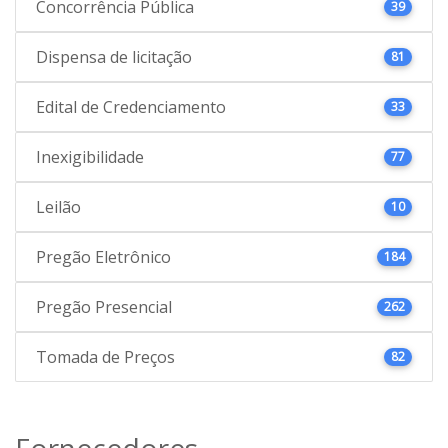
Concorrência Pública
39
Dispensa de licitação
81
Edital de Credenciamento
33
Inexigibilidade
77
Leilão
10
Pregão Eletrônico
184
Pregão Presencial
262
Tomada de Preços
82
Fornecedores