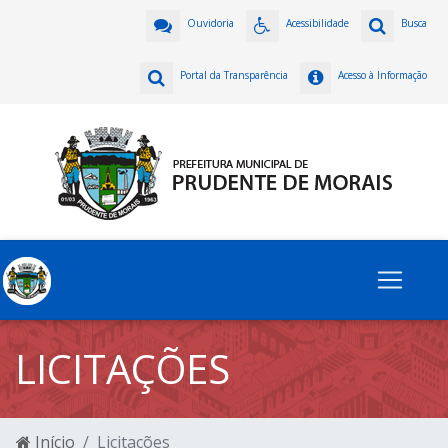
Ouvidoria
Acessibilidade
Busca
Portal da Transparência
Acesso à Informação
LICITAÇÕES
Início
Licitações