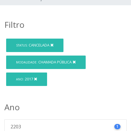
Filtro
CANCELADA
STATUS:
CHAMADA PÚBLICA
MODALIDADE:
2017
ANO:
Ano
2203
1