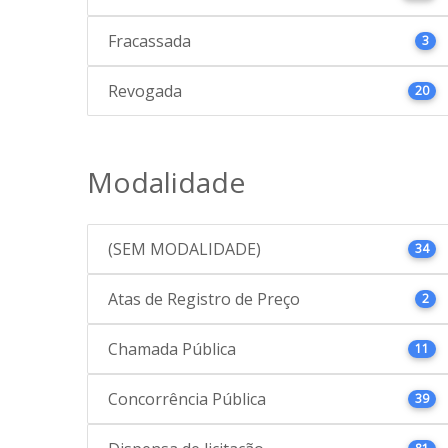
Fracassada
3
Revogada
20
Modalidade
(SEM MODALIDADE)
34
Atas de Registro de Preço
2
Chamada Pública
11
Concorrência Pública
39