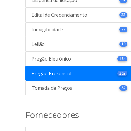
Dispensa de licitação
81
Edital de Credenciamento
33
Inexigibilidade
77
Leilão
10
Pregão Eletrônico
184
Pregão Presencial
262
Tomada de Preços
82
Fornecedores