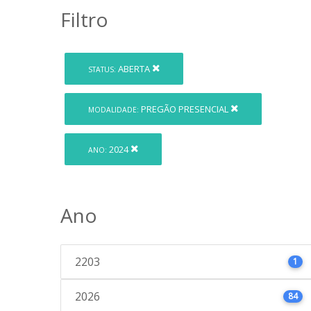
Filtro
ABERTA
STATUS:
PREGÃO PRESENCIAL
MODALIDADE:
2024
ANO:
Ano
2203
1
2026
84