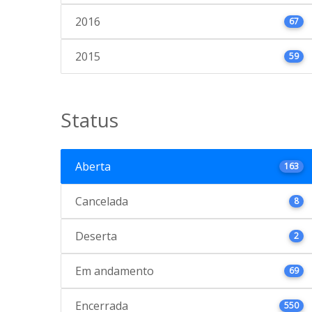
2016
67
2015
59
Status
Aberta
163
Cancelada
8
Deserta
2
Em andamento
69
Encerrada
550