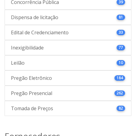
Concorrência Pública
39
Dispensa de licitação
81
Edital de Credenciamento
33
Inexigibilidade
77
Leilão
10
Pregão Eletrônico
184
Pregão Presencial
262
Tomada de Preços
82
Fornecedores