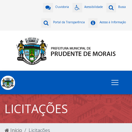
Ouvidoria
Acessibilidade
Busca
Portal da Transparência
Acesso à Informação
LICITAÇÕES
Início
Licitações