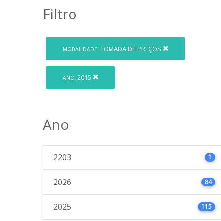
Filtro
TOMADA DE PREÇOS
MODALIDADE:
2015
ANO:
Ano
2203
1
2026
84
2025
115