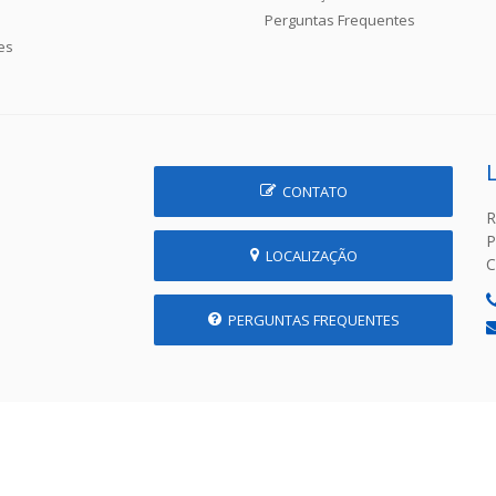
Perguntas Frequentes
es
CONTATO
R
P
LOCALIZAÇÃO
C
PERGUNTAS FREQUENTES
 Prefeitura Municipal de Prudente de Morais - MG | Desenvolvido p