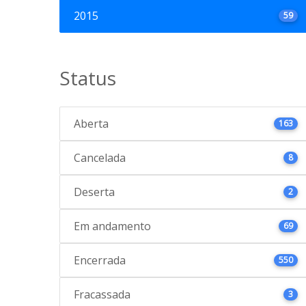
2015
59
Status
Aberta
163
Cancelada
8
Deserta
2
Em andamento
69
Encerrada
550
Fracassada
3