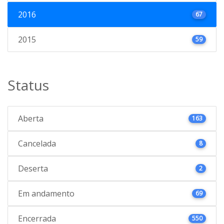
2016
67
2015
59
Status
Aberta
163
Cancelada
8
Deserta
2
Em andamento
69
Encerrada
550