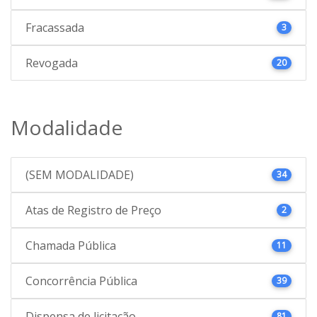
Fracassada
3
Revogada
20
Modalidade
(SEM MODALIDADE)
34
Atas de Registro de Preço
2
Chamada Pública
11
Concorrência Pública
39
Dispensa de licitação
81