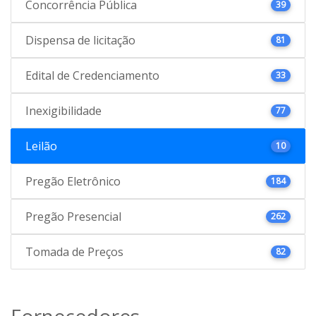
Concorrência Pública
39
Dispensa de licitação
81
Edital de Credenciamento
33
Inexigibilidade
77
Leilão
10
Pregão Eletrônico
184
Pregão Presencial
262
Tomada de Preços
82
Fornecedores