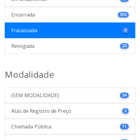
Encerrada
550
Fracassada
3
Revogada
20
Modalidade
(SEM MODALIDADE)
34
Atas de Registro de Preço
2
Chamada Pública
11