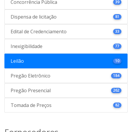
Concorrência Pública
39
Dispensa de licitação
81
Edital de Credenciamento
33
Inexigibilidade
77
Leilão
10
Pregão Eletrônico
184
Pregão Presencial
262
Tomada de Preços
82
Fornecedores