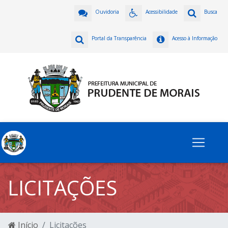
Ouvidoria
Acessibilidade
Busca
Portal da Transparência
Acesso à Informação
LICITAÇÕES
Início
Licitações