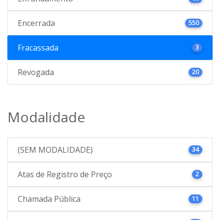
Encerrada
550
Fracassada
3
Revogada
20
Modalidade
(SEM MODALIDADE)
34
Atas de Registro de Preço
2
Chamada Pública
11