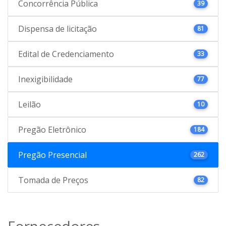
Concorrência Pública
39
Dispensa de licitação
81
Edital de Credenciamento
33
Inexigibilidade
77
Leilão
10
Pregão Eletrônico
184
Pregão Presencial
262
Tomada de Preços
82
Fornecedores