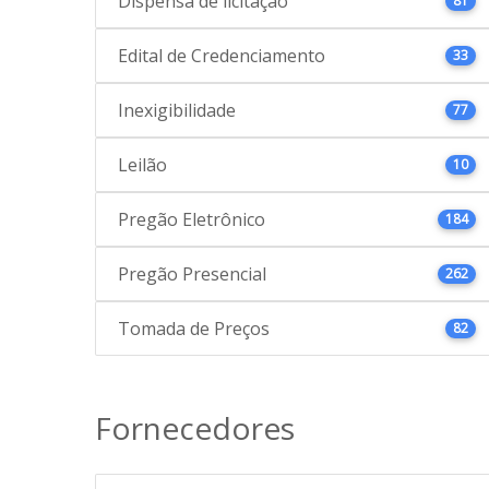
Dispensa de licitação
81
Edital de Credenciamento
33
Inexigibilidade
77
Leilão
10
Pregão Eletrônico
184
Pregão Presencial
262
Tomada de Preços
82
Fornecedores