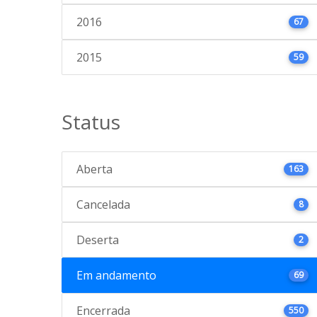
2016
67
2015
59
Status
Aberta
163
Cancelada
8
Deserta
2
Em andamento
69
Encerrada
550