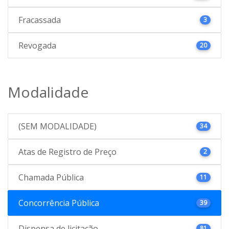
Fracassada
3
Revogada
20
Modalidade
(SEM MODALIDADE)
34
Atas de Registro de Preço
2
Chamada Pública
11
Concorrência Pública
39
Dispensa de licitação
81