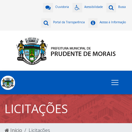
Ouvidoria
Acessibilidade
Busca
Portal da Transparência
Acesso à Informação
LICITAÇÕES
Início
Licitações