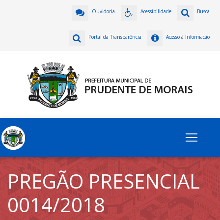
Ouvidoria
Acessibilidade
Busca
Portal da Transparência
Acesso à Informação
PREGÃO PRESENCIAL
0014/2018