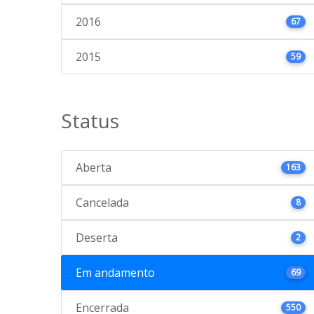
2016
67
2015
59
Status
Aberta
163
Cancelada
8
Deserta
2
Em andamento
69
Encerrada
550