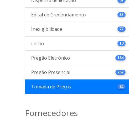
Dispensa de licitação
81
Edital de Credenciamento
33
Inexigibilidade
77
Leilão
10
Pregão Eletrônico
184
Pregão Presencial
262
Tomada de Preços
82
Fornecedores