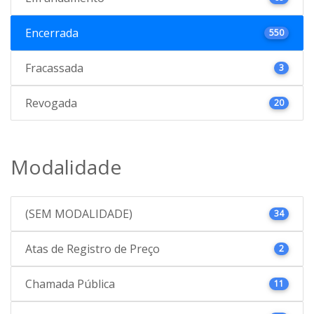
Encerrada
550
Fracassada
3
Revogada
20
Modalidade
(SEM MODALIDADE)
34
Atas de Registro de Preço
2
Chamada Pública
11