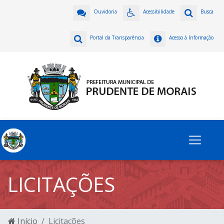
Ouvidoria
Acessibilidade
Busca
Portal da Transparência
Acesso à Informação
LICITAÇÕES
Início
Licitações