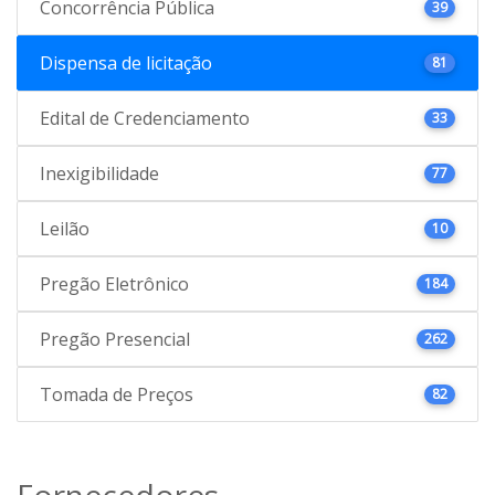
Concorrência Pública
39
Dispensa de licitação
81
Edital de Credenciamento
33
Inexigibilidade
77
Leilão
10
Pregão Eletrônico
184
Pregão Presencial
262
Tomada de Preços
82
Fornecedores