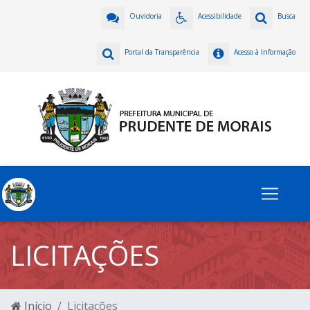
Ouvidoria
Acessibilidade
Busca
Portal da Transparência
Acesso à Informação
LICITAÇÕES
Início
Licitações