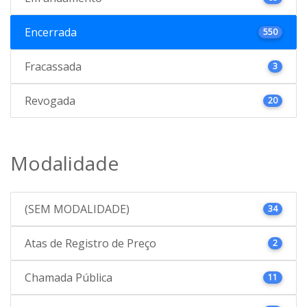
Encerrada
550
Fracassada
3
Revogada
20
Modalidade
(SEM MODALIDADE)
34
Atas de Registro de Preço
2
Chamada Pública
11