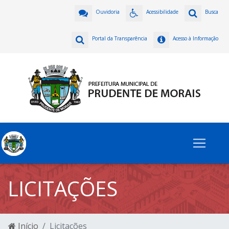
Ouvidoria
Acessibilidade
Busca
Portal da Transparência
Acesso à Informação
LICITAÇÕES
Início
Licitações