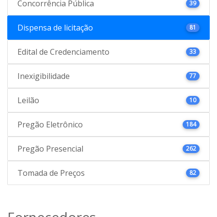
Concorrência Pública
39
Dispensa de licitação
81
Edital de Credenciamento
33
Inexigibilidade
77
Leilão
10
Pregão Eletrônico
184
Pregão Presencial
262
Tomada de Preços
82
Fornecedores