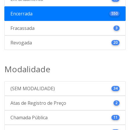
Encerrada
550
Fracassada
3
Revogada
20
Modalidade
(SEM MODALIDADE)
34
Atas de Registro de Preço
2
Chamada Pública
11