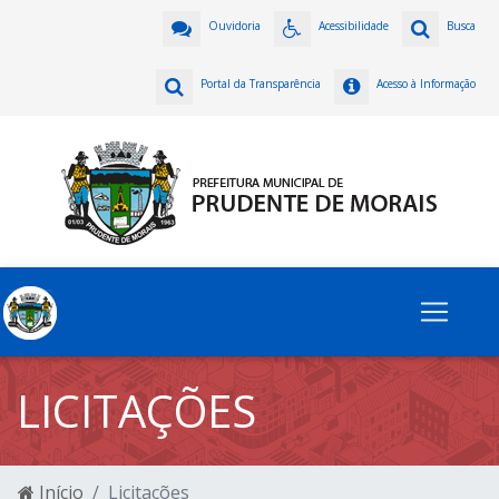
Ouvidoria
Acessibilidade
Busca
Portal da Transparência
Acesso à Informação
LICITAÇÕES
Início
Licitações