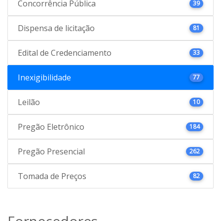
Concorrência Pública
39
Dispensa de licitação
81
Edital de Credenciamento
33
Inexigibilidade
77
Leilão
10
Pregão Eletrônico
184
Pregão Presencial
262
Tomada de Preços
82
Fornecedores