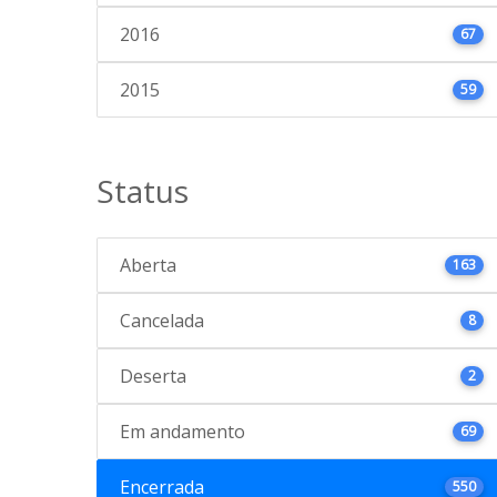
2016
67
2015
59
Status
Aberta
163
Cancelada
8
Deserta
2
Em andamento
69
Encerrada
550