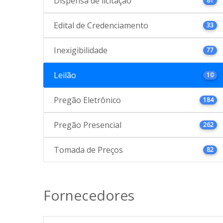
Dispensa de licitação
81
Edital de Credenciamento
33
Inexigibilidade
77
Leilão
10
Pregão Eletrônico
184
Pregão Presencial
262
Tomada de Preços
82
Fornecedores