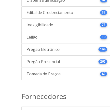
Dispensa de licitação
81
Edital de Credenciamento
33
Inexigibilidade
77
Leilão
10
Pregão Eletrônico
184
Pregão Presencial
262
Tomada de Preços
82
Fornecedores