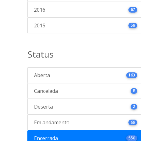
2016
67
2015
59
Status
Aberta
163
Cancelada
8
Deserta
2
Em andamento
69
Encerrada
550