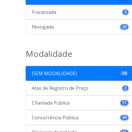
Fracassada
3
Revogada
20
Modalidade
(SEM MODALIDADE)
34
Atas de Registro de Preço
2
Chamada Pública
11
Concorrência Pública
39