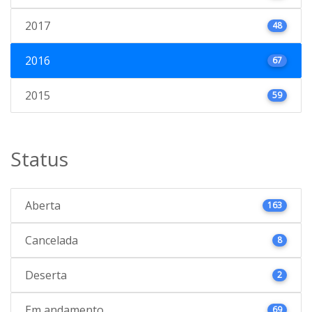
2017
48
2016
67
2015
59
Status
Aberta
163
Cancelada
8
Deserta
2
Em andamento
69