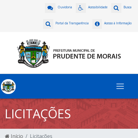
Ouvidoria
Acessibilidade
Busca
Portal da Transparência
Acesso à Informação
LICITAÇÕES
Início
Licitações