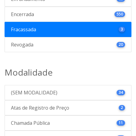
Encerrada
550
Fracassada
3
Revogada
20
Modalidade
(SEM MODALIDADE)
34
Atas de Registro de Preço
2
Chamada Pública
11