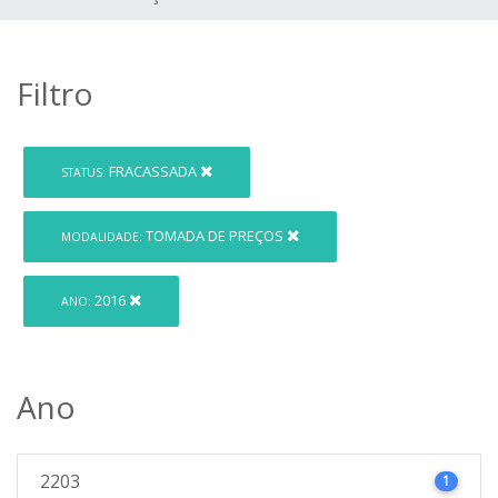
Filtro
FRACASSADA
STATUS:
TOMADA DE PREÇOS
MODALIDADE:
2016
ANO:
Ano
2203
1