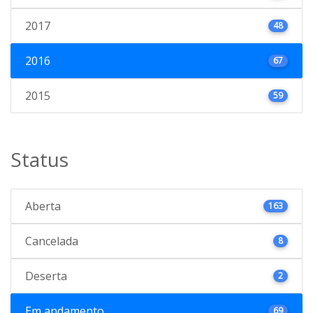
2017
48
2016
67
2015
59
Status
Aberta
163
Cancelada
8
Deserta
2
Em andamento
69