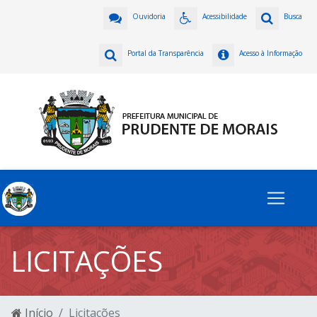
Ouvidoria
Acessibilidade
Busca
Portal da Transparência
Acesso à Informação
LICITAÇÕES
Início
Licitações