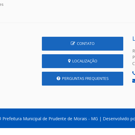
es
CONTATO
R
P
LOCALIZAÇÃO
C
PERGUNTAS FREQUENTES
 Prefeitura Municipal de Prudente de Morais - MG | Desenvolvido p