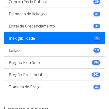
Concorrência Pública
39
Dispensa de licitação
81
Edital de Credenciamento
33
Inexigibilidade
77
Leilão
10
Pregão Eletrônico
184
Pregão Presencial
262
Tomada de Preços
82
Fornecedores