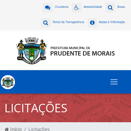
Ouvidoria
Acessibilidade
Busca
Portal da Transparência
Acesso à Informação
LICITAÇÕES
Início
Licitações