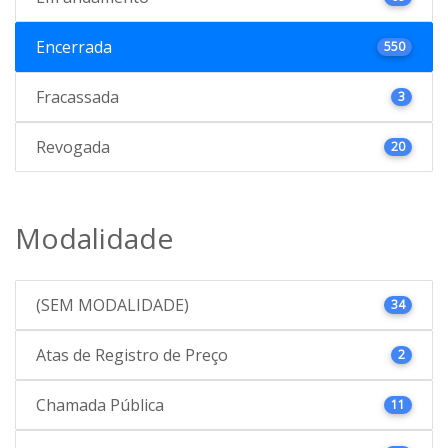
Encerrada
550
Fracassada
3
Revogada
20
Modalidade
(SEM MODALIDADE)
34
Atas de Registro de Preço
2
Chamada Pública
11