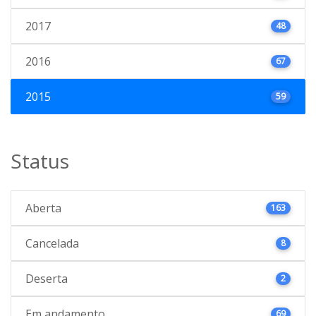
2017
48
2016
67
2015
59
Status
Aberta
163
Cancelada
8
Deserta
2
Em andamento
69