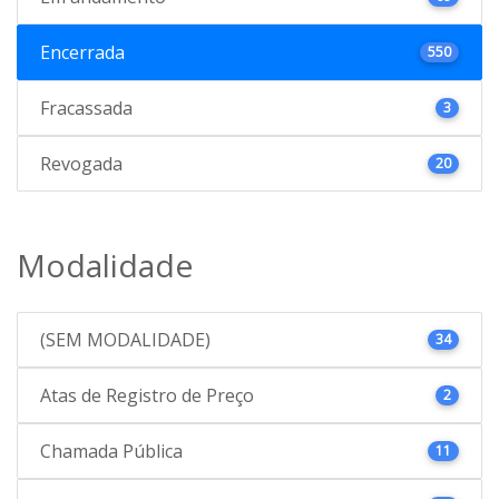
Encerrada
550
Fracassada
3
Revogada
20
Modalidade
(SEM MODALIDADE)
34
Atas de Registro de Preço
2
Chamada Pública
11