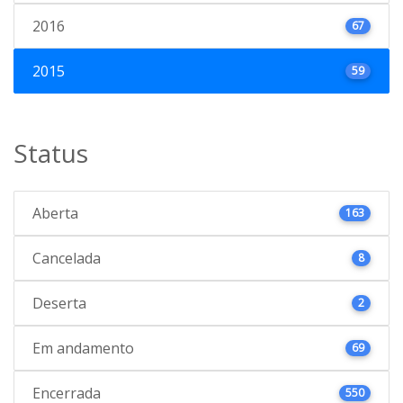
2016
67
2015
59
Status
Aberta
163
Cancelada
8
Deserta
2
Em andamento
69
Encerrada
550