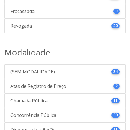
Fracassada
3
Revogada
20
Modalidade
(SEM MODALIDADE)
34
Atas de Registro de Preço
2
Chamada Pública
11
Concorrência Pública
39
Dispensa de licitação
81