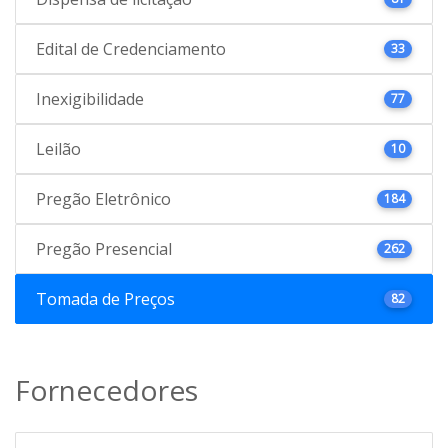
Edital de Credenciamento
33
Inexigibilidade
77
Leilão
10
Pregão Eletrônico
184
Pregão Presencial
262
Tomada de Preços
82
Fornecedores