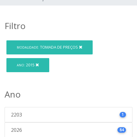
Filtro
TOMADA DE PREÇOS
MODALIDADE:
2015
ANO:
Ano
2203
1
2026
84