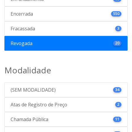
Encerrada
550
Fracassada
3
Revogada
20
Modalidade
(SEM MODALIDADE)
34
Atas de Registro de Preço
2
Chamada Pública
11