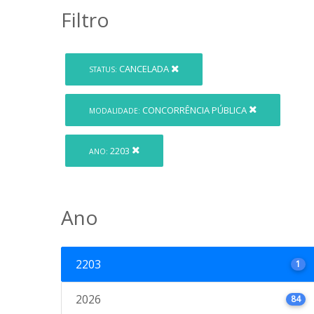
Filtro
CANCELADA
STATUS:
CONCORRÊNCIA PÚBLICA
MODALIDADE:
2203
ANO:
Ano
2203
1
2026
84