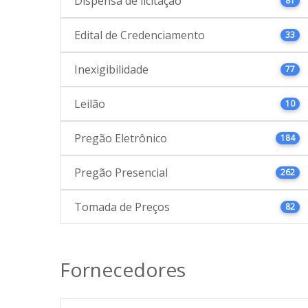
Dispensa de licitação
81
Edital de Credenciamento
33
Inexigibilidade
77
Leilão
10
Pregão Eletrônico
184
Pregão Presencial
262
Tomada de Preços
82
Fornecedores