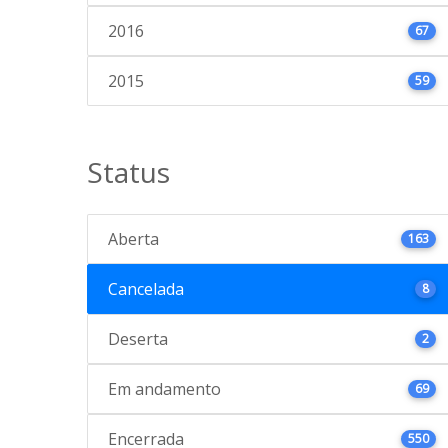
2016
67
2015
59
Status
Aberta
163
Cancelada
8
Deserta
2
Em andamento
69
Encerrada
550