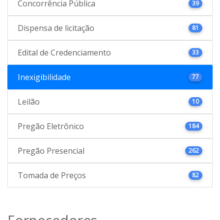
Concorrência Pública
39
Dispensa de licitação
81
Edital de Credenciamento
33
Inexigibilidade
77
Leilão
10
Pregão Eletrônico
184
Pregão Presencial
262
Tomada de Preços
82
Fornecedores