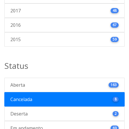
2017
48
2016
67
2015
59
Status
Aberta
163
Cancelada
8
Deserta
2
Em andamento
69