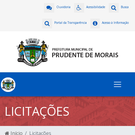
Ouvidoria
Acessibilidade
Busca
Portal da Transparência
Acesso à Informação
LICITAÇÕES
Início
Licitações