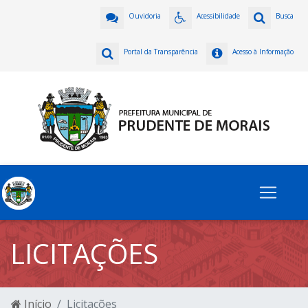
Ouvidoria
Acessibilidade
Busca
Portal da Transparência
Acesso à Informação
LICITAÇÕES
Início
Licitações