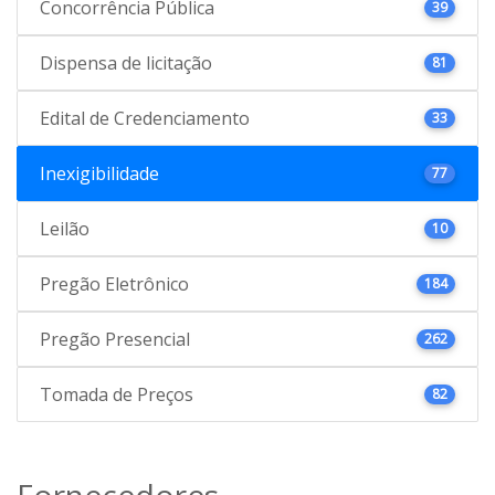
Concorrência Pública
39
Dispensa de licitação
81
Edital de Credenciamento
33
Inexigibilidade
77
Leilão
10
Pregão Eletrônico
184
Pregão Presencial
262
Tomada de Preços
82
Fornecedores