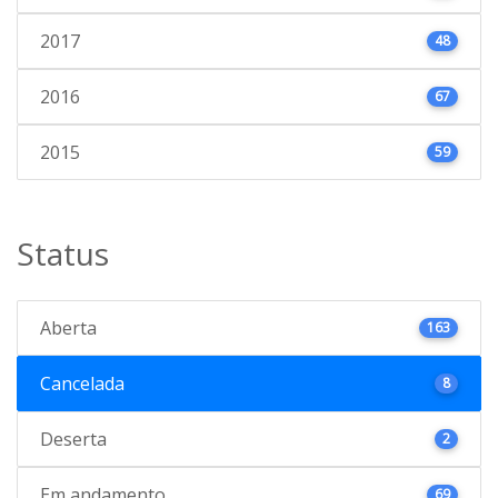
2017
48
2016
67
2015
59
Status
Aberta
163
Cancelada
8
Deserta
2
Em andamento
69