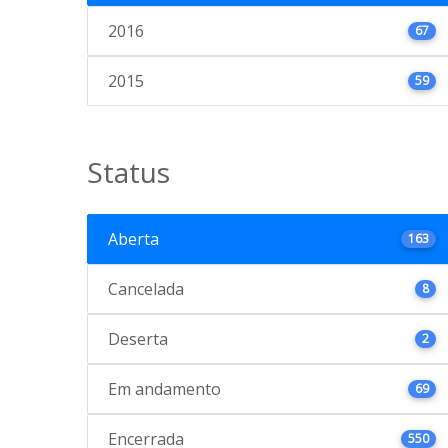
2016
67
2015
59
Status
Aberta
163
Cancelada
8
Deserta
2
Em andamento
69
Encerrada
550