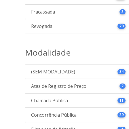
Fracassada
3
Revogada
20
Modalidade
(SEM MODALIDADE)
34
Atas de Registro de Preço
2
Chamada Pública
11
Concorrência Pública
39