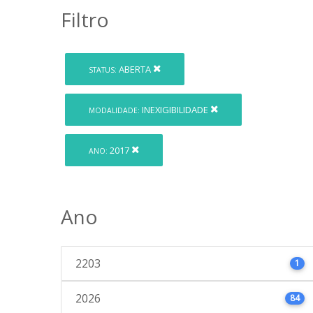
Filtro
ABERTA
STATUS:
INEXIGIBILIDADE
MODALIDADE:
2017
ANO:
Ano
2203
1
2026
84