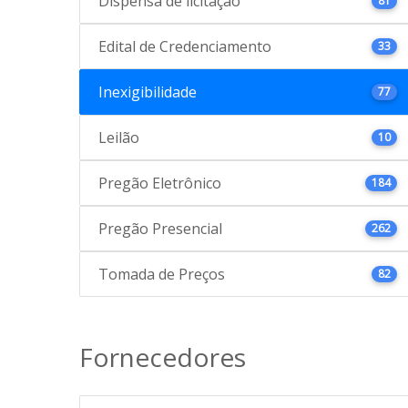
Dispensa de licitação
81
Edital de Credenciamento
33
Inexigibilidade
77
Leilão
10
Pregão Eletrônico
184
Pregão Presencial
262
Tomada de Preços
82
Fornecedores