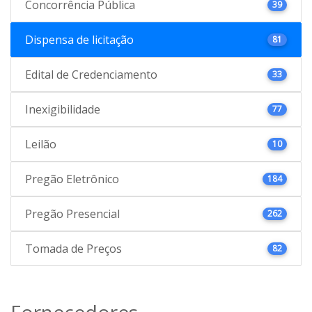
Concorrência Pública
39
Dispensa de licitação
81
Edital de Credenciamento
33
Inexigibilidade
77
Leilão
10
Pregão Eletrônico
184
Pregão Presencial
262
Tomada de Preços
82
Fornecedores