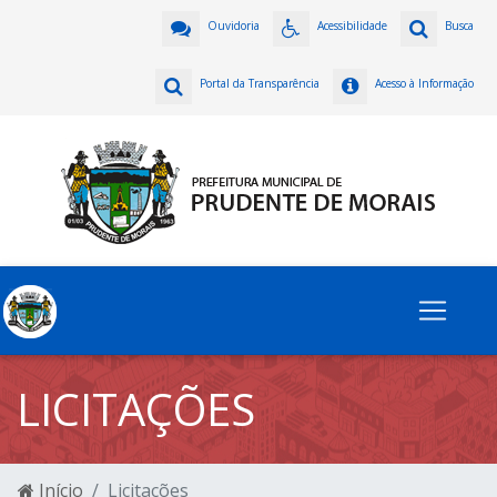
Ouvidoria
Acessibilidade
Busca
Portal da Transparência
Acesso à Informação
LICITAÇÕES
Início
Licitações