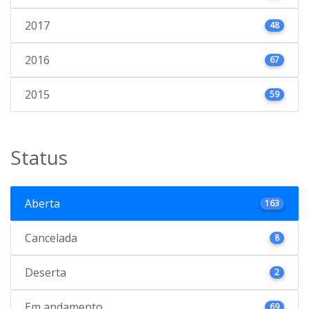
2017
48
2016
67
2015
59
Status
Aberta
163
Cancelada
8
Deserta
2
Em andamento
69